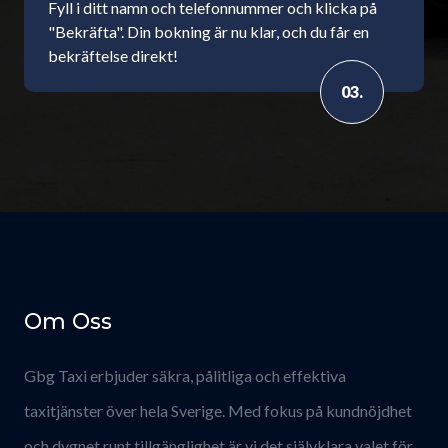
Fyll i ditt namn och telefonnummer och klicka på
"Bekräfta". Din bokning är nu klar, och du får en
bekräftelse direkt!
03.
Om Oss
Gbg Taxi erbjuder säkra, pålitliga och effektiva
taxitjänster över hela Sverige. Med fokus på kundnöjdhet
och dygnet runt tillgänglighet är vi det självklara valet för