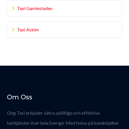
Taxi Gamlestaden
Taxi Askim
Om Oss
Gbg Taxi erbjuder säkra, pålitliga och effektiva
taxitjänster över hela Sverige. Med fokus på kundnöjdhet