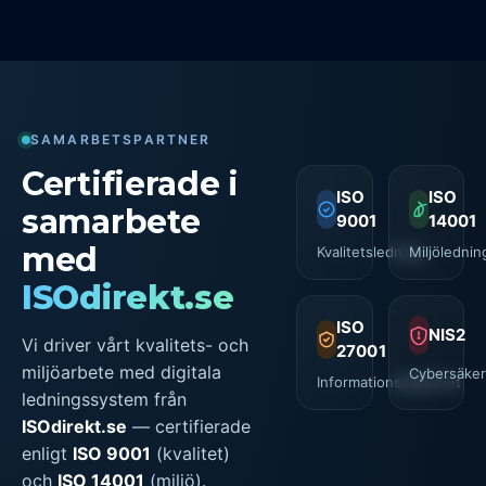
SAMARBETSPARTNER
Certifierade i
ISO
ISO
samarbete
9001
14001
med
Kvalitetsledning
Miljölednin
ISOdirekt.se
ISO
NIS2
Vi driver vårt kvalitets- och
27001
miljöarbete med digitala
Cybersäker
Informationssäkerhet
ledningssystem från
ISOdirekt.se
— certifierade
enligt
ISO 9001
(kvalitet)
och
ISO 14001
(miljö).