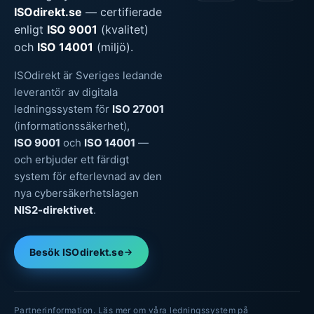
ISOdirekt.se
— certifierade
enligt
ISO 9001
(kvalitet)
och
ISO 14001
(miljö).
ISOdirekt är Sveriges ledande
leverantör av digitala
ledningssystem för
ISO 27001
(informationssäkerhet),
ISO 9001
och
ISO 14001
—
och erbjuder ett färdigt
system för efterlevnad av den
nya cybersäkerhetslagen
NIS2-direktivet
.
Besök ISOdirekt.se
Partnerinformation. Läs mer om våra ledningssystem på