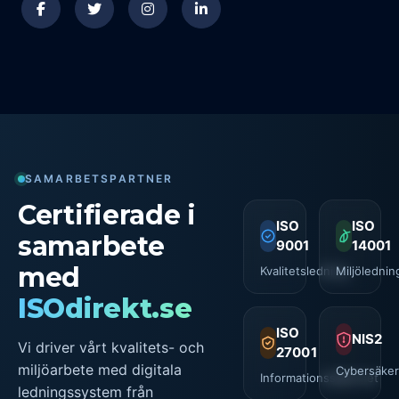
SAMARBETSPARTNER
Certifierade i
ISO
ISO
samarbete
9001
14001
med
Kvalitetsledning
Miljölednin
ISOdirekt.se
ISO
NIS2
Vi driver vårt kvalitets- och
27001
miljöarbete med digitala
Cybersäker
Informationssäkerhet
ledningssystem från