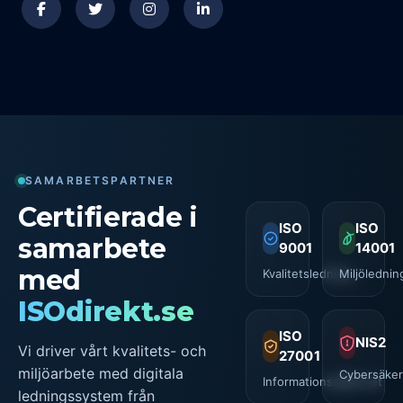
SAMARBETSPARTNER
Certifierade i
ISO
ISO
samarbete
9001
14001
med
Kvalitetsledning
Miljölednin
ISOdirekt.se
ISO
NIS2
Vi driver vårt kvalitets- och
27001
miljöarbete med digitala
Cybersäker
Informationssäkerhet
ledningssystem från