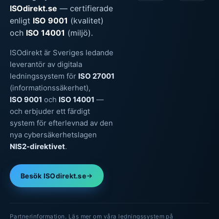
ISOdirekt.se
— certifierade
enligt
ISO 9001
(kvalitet)
och
ISO 14001
(miljö).
ISOdirekt är Sveriges ledande
leverantör av digitala
ledningssystem för
ISO 27001
(informationssäkerhet),
ISO 9001
och
ISO 14001
—
och erbjuder ett färdigt
system för efterlevnad av den
nya cybersäkerhetslagen
NIS2-direktivet
.
Besök ISOdirekt.se
Partnerinformation. Läs mer om våra ledningssystem på