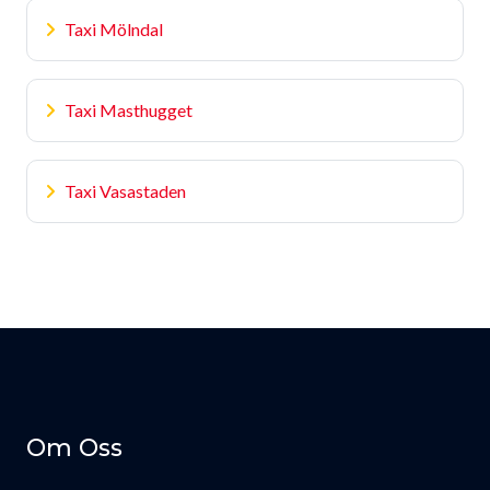
Taxi Mölndal
Taxi Masthugget
Taxi Vasastaden
Om Oss