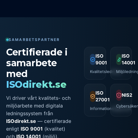
SAMARBETSPARTNER
Certifierade i
ISO
ISO
samarbete
9001
14001
med
Kvalitetsledning
Miljölednin
ISOdirekt.se
ISO
NIS2
Vi driver vårt kvalitets- och
27001
miljöarbete med digitala
Cybersäker
Informationssäkerhet
ledningssystem från
ISOdirekt.se
— certifierade
enligt
ISO 9001
(kvalitet)
och
ISO 14001
(miljö).