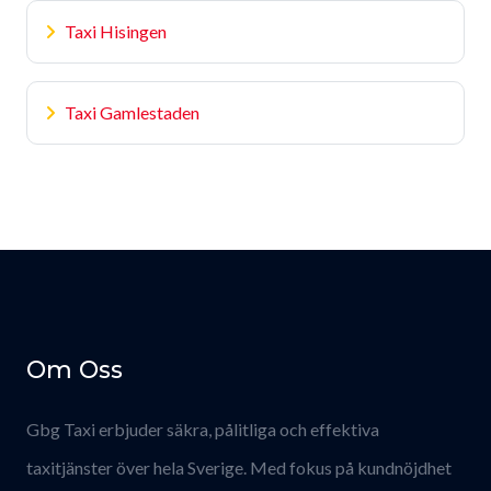
Taxi Hisingen
Taxi Gamlestaden
Om Oss
Gbg Taxi erbjuder säkra, pålitliga och effektiva
taxitjänster över hela Sverige. Med fokus på kundnöjdhet