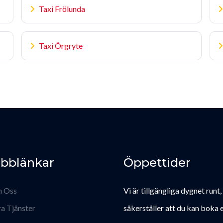
Taxi Frölunda
Taxi Örgryte
bblänkar
Öppettider
 Oss
Vi är tillgängliga dygnet runt,
a Tjänster
säkerställer att du kan boka e