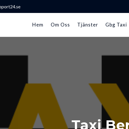
port24.se
Hem
Om Oss
Tjänster
Gbg Taxi
Taxi Be