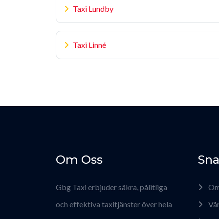
Taxi Lundby
Taxi Linné
Om Oss
Sna
Gbg Taxi erbjuder säkra, pålitliga
Om
och effektiva taxitjänster över hela
Vår