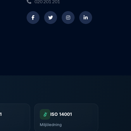
020 201 201
1
ISO 14001
g
Miljöledning