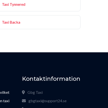
Taxi Tynnered
Taxi Backa
Kontaktinformation
 vilket
Gbg Taxi
n taxi
gbgtaxi@support24.se