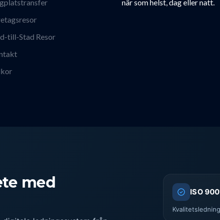
gplatstransfer
när som helst, dag eller natt.
etagsresor
d-till-Stad Resor
ntakt
lkor
bete med
ISO 900
Kvalitetslednin