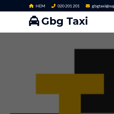
HEM
020 201 201
gbgtaxi@sup
Gbg Taxi